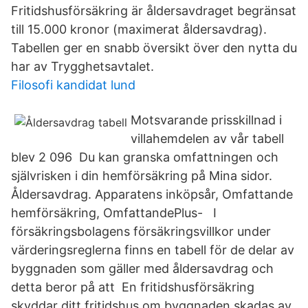
Fritidshusförsäkring är åldersavdraget begränsat
till 15.000 kronor (maximerat åldersavdrag).
Tabellen ger en snabb översikt över den nytta du
har av Trygghetsavtalet.
Filosofi kandidat lund
Motsvarande prisskillnad i
villahemdelen av vår tabell
blev 2 096 Du kan granska omfattningen och
självrisken i din hemförsäkring på Mina sidor.
Åldersavdrag. Apparatens inköpsår, Omfattande
hemförsäkring, OmfattandePlus- I
försäkringsbolagens försäkringsvillkor under
värderingsreglerna finns en tabell för de delar av
byggnaden som gäller med åldersavdrag och
detta beror på att En fritidshusförsäkring
skyddar ditt fritidshus om byggnaden skadas av