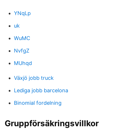
YNqLp
uk
WuMC
NvfgZ
MUhqd
Växjö jobb truck
Lediga jobb barcelona
Binomial fordelning
Gruppförsäkringsvillkor